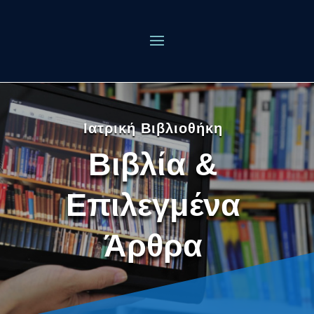
Ιατρική Βιβλιοθήκη
Βιβλία &
Επιλεγμένα
Άρθρα