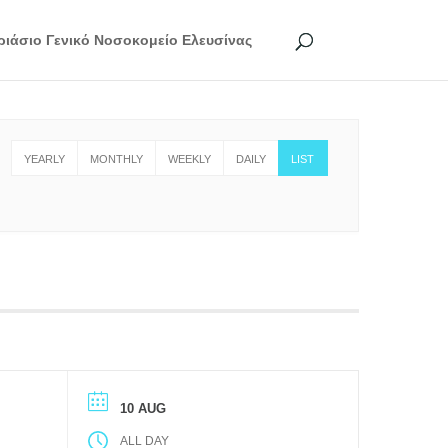
ριάσιο Γενικό Νοσοκομείο Ελευσίνας
YEARLY
MONTHLY
WEEKLY
DAILY
LIST
10 AUG
ALL DAY